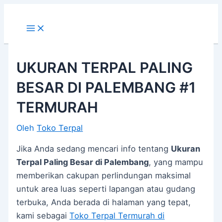
Main
Lewati
Post
Menu
ke
navigation
konten
UKURAN TERPAL PALING
BESAR DI PALEMBANG #1
TERMURAH
Oleh
Toko Terpal
Jika Anda sedang mencari info tentang
Ukuran
Terpal Paling Besar di Palembang
, yang mampu
memberikan cakupan perlindungan maksimal
untuk area luas seperti lapangan atau gudang
terbuka, Anda berada di halaman yang tepat,
kami sebagai
Toko Terpal Termurah di