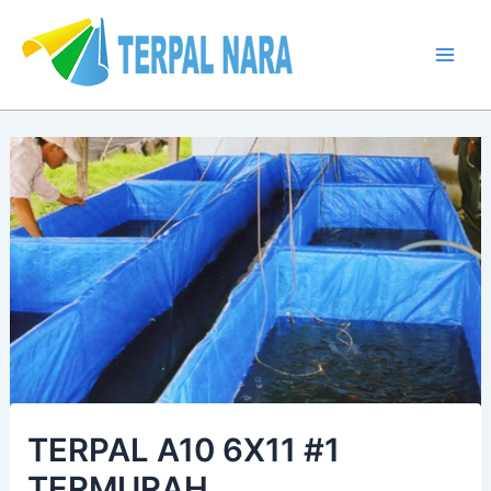
Lewati
Post
Mai
ke
navigation
Men
konten
TERPAL A10 6X11 #1
TERMURAH