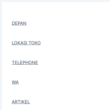
Lewati
Post
ke
navigation
konten
DEPAN
LOKASI TOKO
TELEPHONE
WA
ARTIKEL