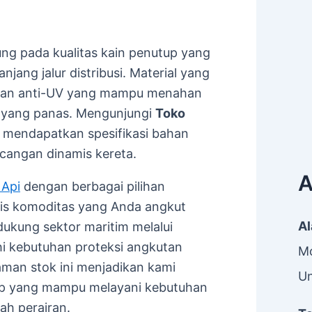
ung pada kualitas kain penutup yang
ang jalur distribusi. Material yang
pisan anti-UV yang mampu menahan
i yang panas. Mengunjungi
Toko
mendapatkan spesifikasi bahan
ncangan dinamis kereta.
A
 Api
dengan berbagai pilihan
nis komoditas yang Anda angkut
A
ndukung sektor maritim melalui
 kebutuhan proteksi angkutan
Mo
aman stok ini menjadikan kami
Un
ap yang mampu melayani kebutuhan
ah perairan.