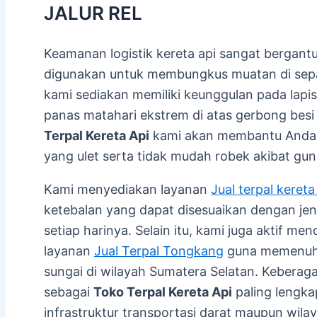
JALUR REL
Keamanan logistik kereta api sangat bergant
digunakan untuk membungkus muatan di sepanj
kami sediakan memiliki keunggulan pada la
panas matahari ekstrem di atas gerbong bes
Terpal Kereta Api
kami akan membantu Anda 
yang ulet serta tidak mudah robek akibat gu
Kami menyediakan layanan
Jual terpal kereta
ketebalan yang dapat disesuaikan dengan je
setiap harinya. Selain itu, kami juga aktif me
layanan
Jual Terpal Tongkang
guna memenuhi
sungai di wilayah Sumatera Selatan. Keberag
sebagai
Toko Terpal Kereta Api
paling lengk
infrastruktur transportasi darat maupun wilay