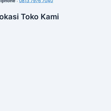
elphone
:
0813 7976 7040
okasi Toko Kami