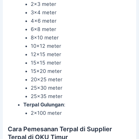
2×3 meter
3×4 meter
4×6 meter
6×8 meter
8×10 meter
10×12 meter
12×15 meter
15×15 meter
15×20 meter
20×25 meter
25×30 meter
25×35 meter
Terpal Gulungan
:
2×100 meter
Cara Pemesanan Terpal di Supplier
Terpal di OKU Timur