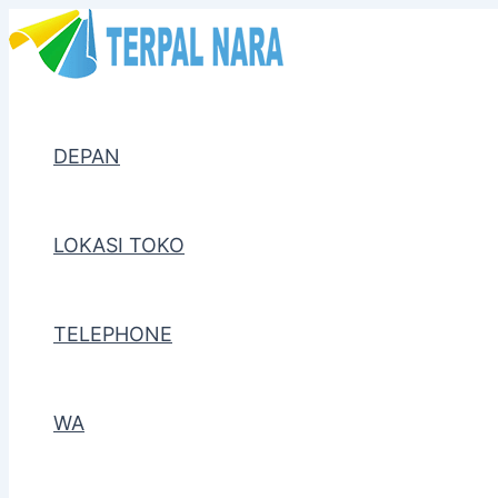
Lewati
Post
ke
navigation
konten
DEPAN
LOKASI TOKO
TELEPHONE
WA