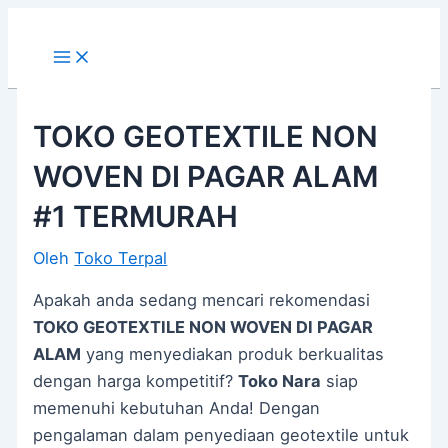
Main
Lewati
Post
Menu
ke
navigation
konten
TOKO GEOTEXTILE NON
WOVEN DI PAGAR ALAM
#1 TERMURAH
Oleh
Toko Terpal
Apakah anda sedang mencari rekomendasi
TOKO GEOTEXTILE NON WOVEN DI PAGAR
ALAM
yang menyediakan produk berkualitas
dengan harga kompetitif?
Toko Nara
siap
memenuhi kebutuhan Anda! Dengan
pengalaman dalam penyediaan geotextile untuk