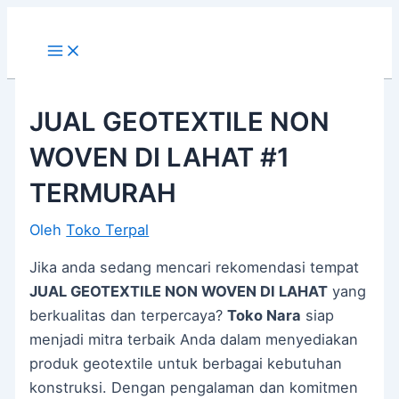
Main
Lewati
Post
Menu
ke
navigation
konten
JUAL GEOTEXTILE NON
WOVEN DI LAHAT #1
TERMURAH
Oleh
Toko Terpal
Jika anda sedang mencari rekomendasi tempat
JUAL GEOTEXTILE NON WOVEN DI LAHAT
yang
berkualitas dan terpercaya?
Toko Nara
siap
menjadi mitra terbaik Anda dalam menyediakan
produk geotextile untuk berbagai kebutuhan
konstruksi. Dengan pengalaman dan komitmen