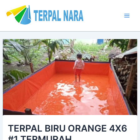
Lewati
Post
Mai
ke
navigation
Men
konten
TERPAL BIRU ORANGE 4X6
#1 TERMURAH