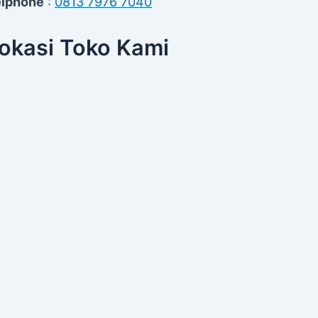
elphone
:
0813 7976 7040
okasi Toko Kami