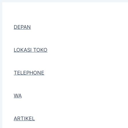
Lewati
Post
ke
navigation
konten
DEPAN
LOKASI TOKO
TELEPHONE
WA
ARTIKEL