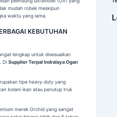
pisan pelindung ultraviolet (UV) yang
T
tidak mudah robek meskipun
L
ngka waktu yang lama.
 BERBAGAI KEBUTUHAN
angat lengkap untuk disesuaikan
. Di
Supplier Terpal Indralaya Ogan
rupakan tipe
heavy duty
yang
tan kolam ikan atau penutup truk
remium merek Orchid yang sangat
 masa pakai hingga lebih dari 5 tahun.