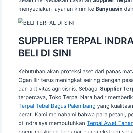
Selain menyediakan Layanan
Supplier Terpal 
menyediakan layanan kirim ke
Banyuasin
da
SUPPLIER TERPAL INDRA
BELI DI SINI
Kebutuhan akan proteksi aset dari panas mata
Ogan Ilir terus meningkat seiring dengan pe
dan aktivitas agribisnis. Sebagai
Supplier Terp
terpercaya, Toko Terpal Nara hadir memberi
Terpal Tebal Bagus Palembang
yang kualitasn
berat. Kami memahami bahwa para petani, pel
di Indralaya membutuhkan
Terpal Awet Taha
bocor meskipun terpapar cuaca ekstrem sepa