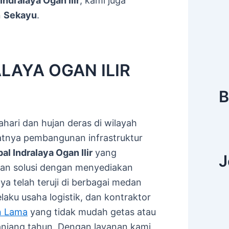
Indralaya Ogan Ilir
, kami juga
n
Sekayu
.
LAYA OGAN ILIR
B
hari dan hujan deras di wilayah
satnya pembangunan infrastruktur
al Indralaya Ogan Ilir
yang
J
kan solusi dengan menyediakan
ya telah teruji di berbagai medan
aku usaha logistik, dan kontraktor
n Lama
yang tidak mudah getas atau
njang tahun. Dengan layanan kami,