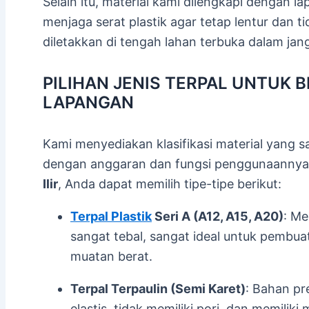
Selain itu, material kami dilengkapi dengan la
menjaga serat plastik agar tetap lentur dan 
diletakkan di tengah lahan terbuka dalam ja
PILIHAN JENIS TERPAL UNTUK
LAPANGAN
Kami menyediakan klasifikasi material yang s
dengan anggaran dan fungsi penggunaannya
Ilir
, Anda dapat memilih tipe-tipe berikut:
Terpal Plastik
Seri A (A12, A15, A20)
: Me
sangat tebal, sangat ideal untuk pembua
muatan berat.
Terpal Terpaulin (Semi Karet)
: Bahan p
elastis, tidak memiliki pori, dan memiliki