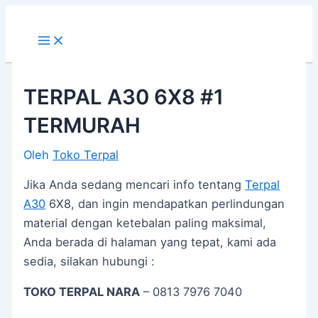
Main
Lewati
Post
Menu
ke
navigation
konten
TERPAL A30 6X8 #1
TERMURAH
Oleh
Toko Terpal
Jika Anda sedang mencari info tentang
Terpal
A30
6X8, dan ingin mendapatkan perlindungan
material dengan ketebalan paling maksimal,
Anda berada di halaman yang tepat, kami ada
sedia, silakan hubungi :
TOKO TERPAL NARA
– 0813 7976 7040