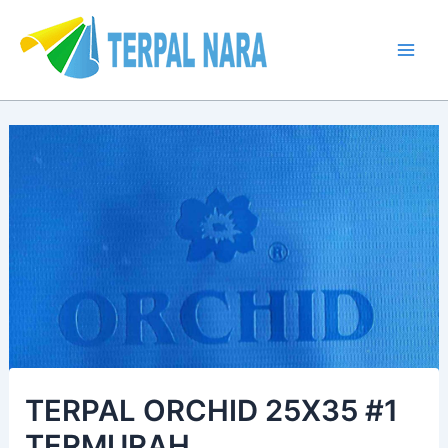
Lewati
Post
Mai
ke
navigation
Men
konten
TERPAL ORCHID 25X35 #1
TERMURAH