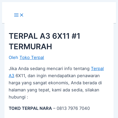
Main
Lewati
Post
Menu
ke
navigation
konten
TERPAL A3 6X11 #1
TERMURAH
Oleh
Toko Terpal
Jika Anda sedang mencari info tentang
Terpal
A3
6X11, dan ingin mendapatkan penawaran
harga yang sangat ekonomis, Anda berada di
halaman yang tepat, kami ada sedia, silakan
hubungi :
TOKO TERPAL NARA
– 0813 7976 7040