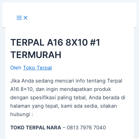
Main
Lewati
Post
Menu
ke
navigation
konten
TERPAL A16 8X10 #1
TERMURAH
Oleh
Toko Terpal
Jika Anda sedang mencari info tentang Terpal
A16 8×10, dan ingin mendapatkan produk
dengan spesifikasi paling tebal, Anda berada di
halaman yang tepat, kami ada sedia, silakan
hubungi :
TOKO TERPAL NARA
– 0813 7976 7040