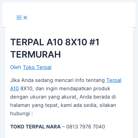
Main
Lewati
Post
Menu
ke
navigation
konten
TERPAL A10 8X10 #1
TERMURAH
Oleh
Toko Terpal
Jika Anda sedang mencari info tentang
Terpal
A10
8X10, dan ingin mendapatkan produk
dengan ukuran yang akurat, Anda berada di
halaman yang tepat, kami ada sedia, silakan
hubungi :
TOKO TERPAL NARA
– 0813 7976 7040