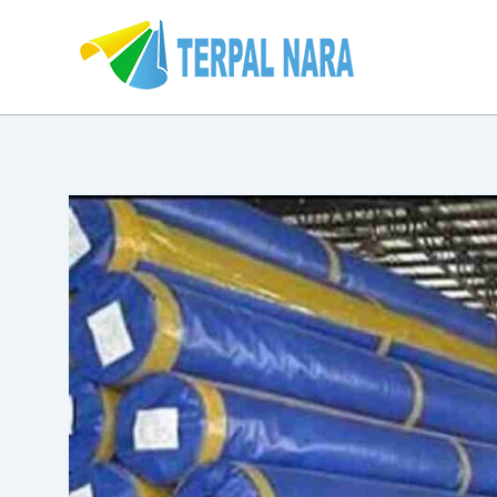
Lewati
Post
ke
navigation
konten