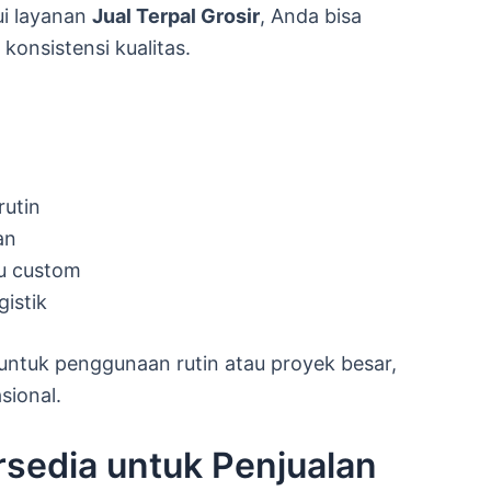
ui layanan
Jual Terpal Grosir
, Anda bisa
konsistensi kualitas.
rutin
an
au custom
istik
ntuk penggunaan rutin atau proyek besar,
sional.
rsedia untuk Penjualan