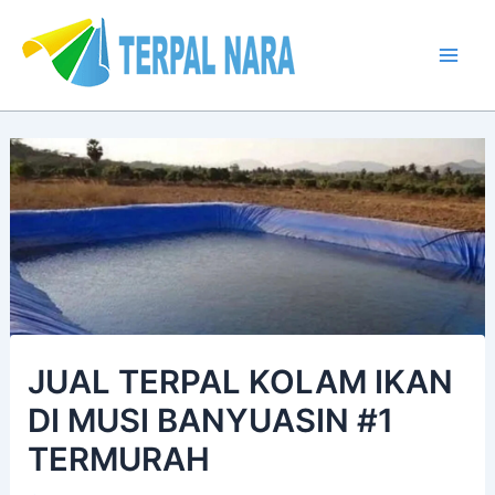
Lewati
Post
Mai
ke
navigation
Men
konten
JUAL TERPAL KOLAM IKAN
DI MUSI BANYUASIN #1
TERMURAH