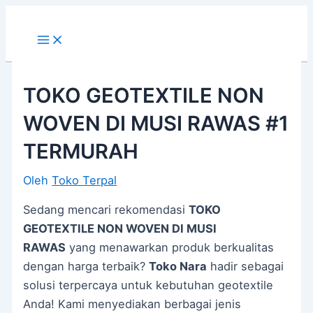
Main
Lewati
Post
Menu
ke
navigation
konten
TOKO GEOTEXTILE NON
WOVEN DI MUSI RAWAS #1
TERMURAH
Oleh
Toko Terpal
Sedang mencari rekomendasi
TOKO
GEOTEXTILE NON WOVEN DI MUSI
RAWAS
yang menawarkan produk berkualitas
dengan harga terbaik?
Toko Nara
hadir sebagai
solusi terpercaya untuk kebutuhan geotextile
Anda! Kami menyediakan berbagai jenis