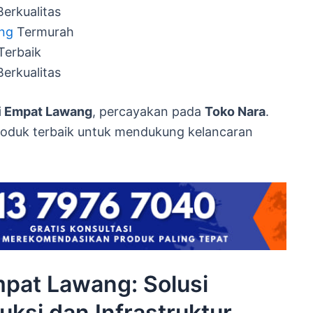
erkualitas
ang
Termurah
Terbaik
Berkualitas
di Empat Lawang
, percayakan pada
Toko Nara
.
roduk terbaik untuk mendukung kelancaran
mpat Lawang: Solusi
uksi dan Infrastruktur