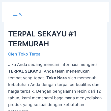
Main
Lewati
Post
Menu
ke
navigation
konten
TERPAL SEKAYU #1
TERMURAH
Oleh
Toko Terpal
Jika Anda sedang mencari informasi mengenai
TERPAL SEKAYU
, Anda telah menemukan
tempat yang tepat.
Toko Nara
siap memenuhi
kebutuhan Anda dengan terpal berkualitas dan
harga terbaik. Dengan pengalaman lebih dari 12
tahun, kami memahami bagaimana menyediakan
produk yang sesuai dengan kebutuhan