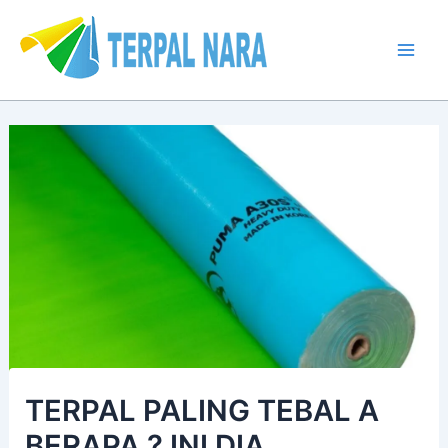
Lewati
Post
Mai
ke
navigation
Men
konten
TERPAL PALING TEBAL A
BERAPA ? INI DIA