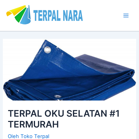
Lewati
Post
Mai
ke
navigation
Men
konten
TERPAL OKU SELATAN #1
TERMURAH
Oleh
Toko Terpal