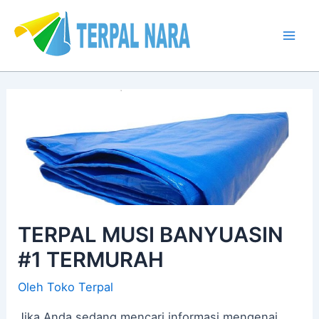
Lewati
Post
Mai
ke
navigation
Men
konten
TERPAL MUSI BANYUASIN
#1 TERMURAH
Oleh
Toko Terpal
Jika Anda sedang mencari informasi mengenai