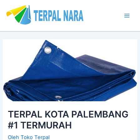
Lewati
Post
Mai
ke
navigation
Men
konten
TERPAL KOTA PALEMBANG
#1 TERMURAH
Oleh
Toko Terpal