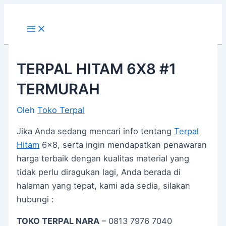
Main
Lewati
Post
Menu
ke
navigation
konten
TERPAL HITAM 6X8 #1
TERMURAH
Oleh
Toko Terpal
Jika Anda sedang mencari info tentang
Terpal
Hitam
6×8, serta ingin mendapatkan penawaran
harga terbaik dengan kualitas material yang
tidak perlu diragukan lagi, Anda berada di
halaman yang tepat, kami ada sedia, silakan
hubungi :
TOKO TERPAL NARA
– 0813 7976 7040