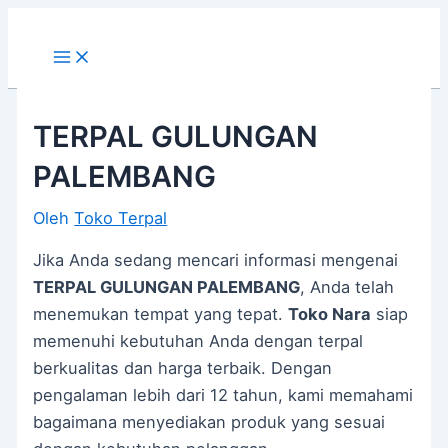
Main
Lewati
Post
Menu
ke
navigation
konten
TERPAL GULUNGAN
PALEMBANG
Oleh
Toko Terpal
Jika Anda sedang mencari informasi mengenai
TERPAL GULUNGAN PALEMBANG
, Anda telah
menemukan tempat yang tepat.
Toko Nara
siap
memenuhi kebutuhan Anda dengan terpal
berkualitas dan harga terbaik. Dengan
pengalaman lebih dari 12 tahun, kami memahami
bagaimana menyediakan produk yang sesuai