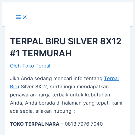
Main
Lewati
Post
Menu
ke
navigation
konten
TERPAL BIRU SILVER 8X12
#1 TERMURAH
Oleh
Toko Terpal
Jika Anda sedang mencari info tentang
Terpal
Biru
Silver 8X12, serta ingin mendapatkan
penawaran harga terbaik untuk kebutuhan
Anda, Anda berada di halaman yang tepat, kami
ada sedia, silakan hubungi :
TOKO TERPAL NARA
– 0813 7976 7040