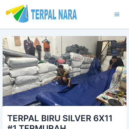
Lewati
Post
Mai
ke
navigation
Men
konten
TERPAL BIRU SILVER 6X11
#1 TERMURAH