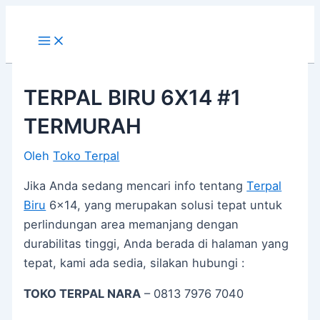
Main
Lewati
Post
Menu
ke
navigation
konten
TERPAL BIRU 6X14 #1
TERMURAH
Oleh
Toko Terpal
Jika Anda sedang mencari info tentang
Terpal
Biru
6×14, yang merupakan solusi tepat untuk
perlindungan area memanjang dengan
durabilitas tinggi, Anda berada di halaman yang
tepat, kami ada sedia, silakan hubungi :
TOKO TERPAL NARA
– 0813 7976 7040