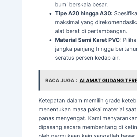
bumi berskala besar.
Tipe A20 hingga A30
: Spesifik
maksimal yang direkomendasika
alat berat di pertambangan.
Material Semi Karet PVC
: Pili
jangka panjang hingga bertahun
seratus persen kedap air.
BACA JUGA :
ALAMAT GUDANG TERP
Ketepatan dalam memilih grade keteb
menentukan masa pakai material saat d
panas menyengat. Kami menyarankan 
dipasang secara membentang di ketin
oleh permukaan kain sangatlah besar.