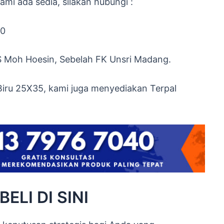
mi ada sedia, silakan hubungi :
40
S Moh Hoesin, Sebelah FK Unsri Madang.
Biru 25X35, kami juga menyediakan Terpal
ELI DI SINI