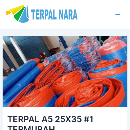
Lewati
Post
Mai
ke
navigation
Men
konten
TERPAL A5 25X35 #1
TERMURAH