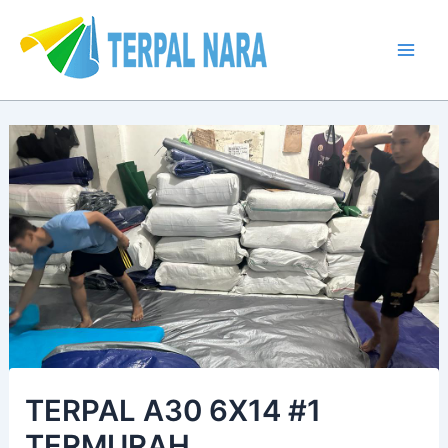
Lewati
Post
Mai
ke
navigation
Men
konten
TERPAL A30 6X14 #1
TERMURAH