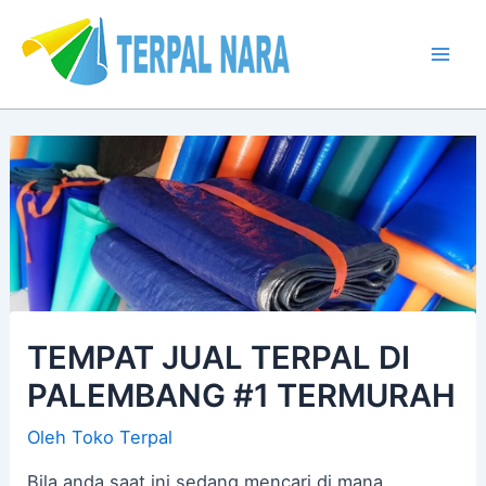
Lewati
Post
Mai
ke
navigation
Men
konten
TEMPAT JUAL TERPAL DI
PALEMBANG #1 TERMURAH
Oleh
Toko Terpal
Bila anda saat ini sedang mencari di mana