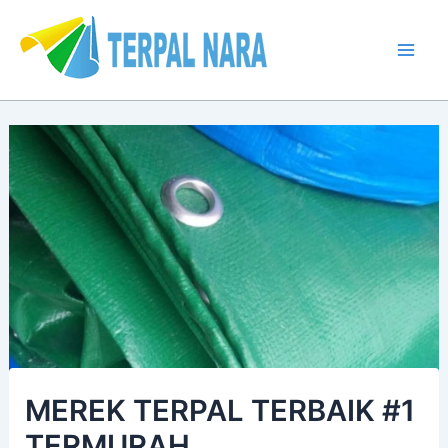
Lewati
Post
Mai
ke
navigation
Men
konten
MEREK TERPAL TERBAIK #1
TERMURAH