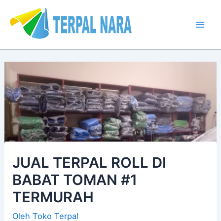
Lewati
Post
Mai
ke
navigation
Men
konten
JUAL TERPAL ROLL DI
BABAT TOMAN #1
TERMURAH
Oleh
Toko Terpal