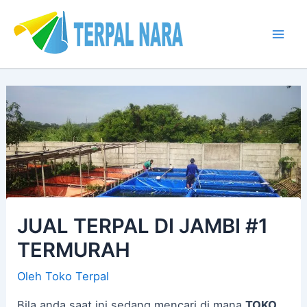
Lewati
Post
Mai
ke
navigation
Men
konten
JUAL TERPAL DI JAMBI #1
TERMURAH
Oleh
Toko Terpal
Bila anda saat ini sedang mencari di mana
TOKO