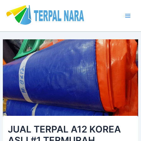
Lewati
Post
Mai
ke
navigation
Men
konten
JUAL TERPAL A12 KOREA
ASLI #1 TERMURAH