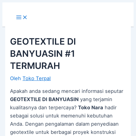
Main
Lewati
Post
Menu
ke
navigation
konten
GEOTEXTILE DI
BANYUASIN #1
TERMURAH
Oleh
Toko Terpal
Apakah anda sedang mencari informasi seputar
GEOTEXTILE DI BANYUASIN
yang terjamin
kualitasnya dan terpercaya?
Toko Nara
hadir
sebagai solusi untuk memenuhi kebutuhan
Anda. Dengan pengalaman dalam penyediaan
geotextile untuk berbagai proyek konstruksi